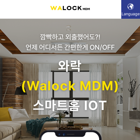
Powered
by
깜빡하고 외출했어도?!
언제 어디서든 간편한게 ON/OFF
와락
(Walock MDM)
스마트홈 IOT